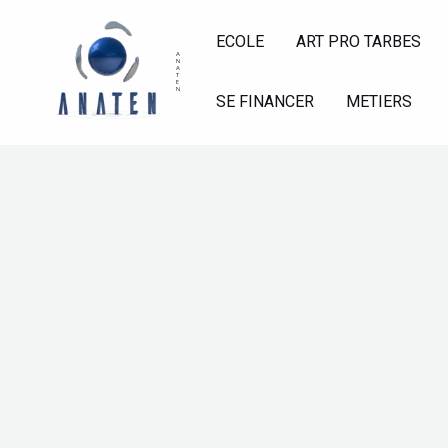
Aller
au
ECOLE
ART PRO TARBES
A
N
contenu
A
T
E
N
SE FINANCER
METIERS