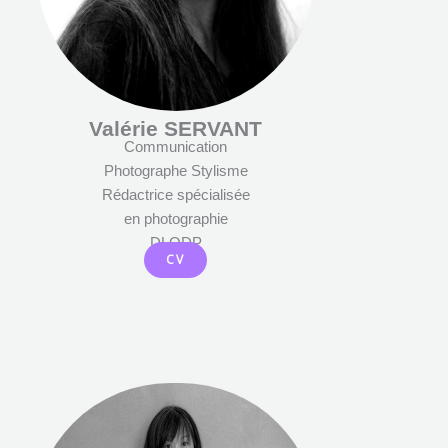
Valérie SERVANT
Communication
Photographe Stylisme
Rédactrice spécialisée
en photographie
DLODP
CV