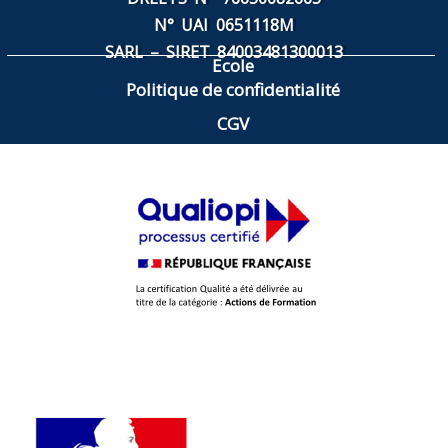
N° UAI 0651118M
SARL – SIRET
84003481300013
Ecole
Politique de confidentialité
CGV