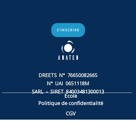
S'INSCRIRE
DREETS N° 76650082665
N° UAI 0651118M
SARL – SIRET
84003481300013
Ecole
Politique de confidentialité
CGV