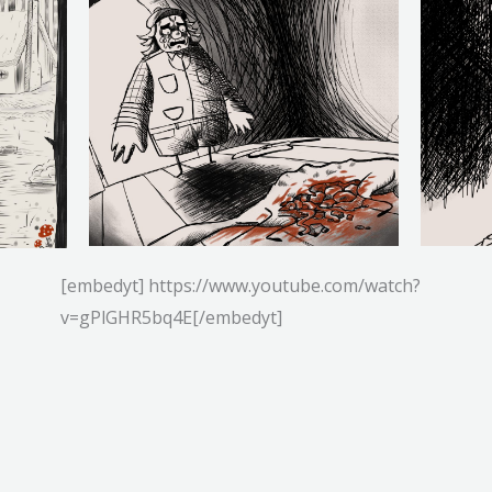
[embedyt] https://www.youtube.com/watch?
v=gPlGHR5bq4E[/embedyt]