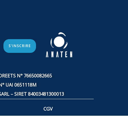
S'INSCRIRE
DREETS N° 76650082665
N° UAI 0651118M
SARL – SIRET
84003481300013
CGV