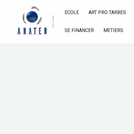
Aller
au
ECOLE
ART PRO TARBES
A
N
contenu
A
T
E
N
SE FINANCER
METIERS