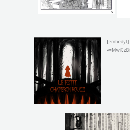
[embedyt]
v=MwiCzBf