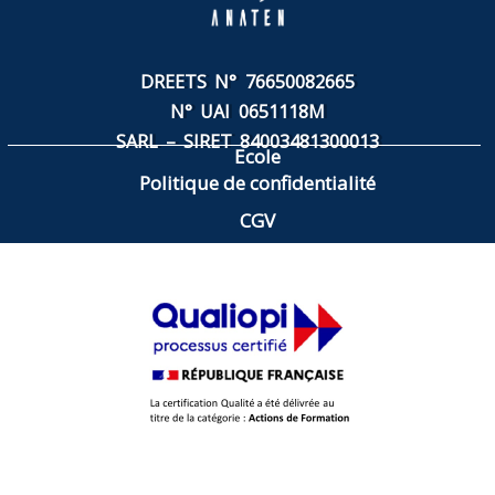
DREETS N° 76650082665
N° UAI 0651118M
SARL – SIRET
84003481300013
Ecole
Politique de confidentialité
CGV