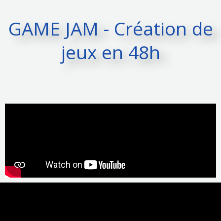
GAME JAM - Création de
jeux en 48h