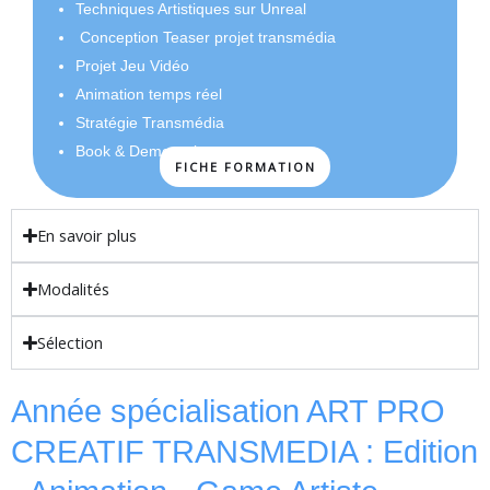
Techniques Artistiques sur Unreal
Conception Teaser projet transmédia
Projet Jeu Vidéo
Animation temps réel
Stratégie Transmédia
Book & Demoreel
FICHE FORMATION
En savoir plus
Modalités
Sélection
Année spécialisation ART PRO
CREATIF TRANSMEDIA : Edition