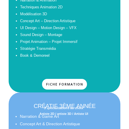
Narration & Animation
Techniques Animation 2D
Modélisation 3D
Concept Art – Direction Artistique
UI Design – Motion Design – VFX
Sound Design – Montage
Projet Animation – Projet Immersif
Stratégie Transmédia
Book & Demoreel
FICHE FORMATION
CRÉATIF 3ÈME ANNÉE
3 spécialisations au choix
Artiste 2D / artiste 3D / Artiste UI
Narration & Game Art
Concept Art & Direction Artistique