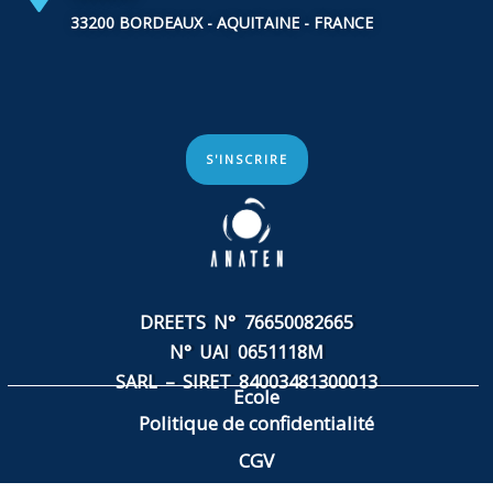
33200 BORDEAUX - AQUITAINE - FRANCE
S'INSCRIRE
DREETS N° 76650082665
N° UAI 0651118M
SARL – SIRET
84003481300013
Ecole
Politique de confidentialité
CGV